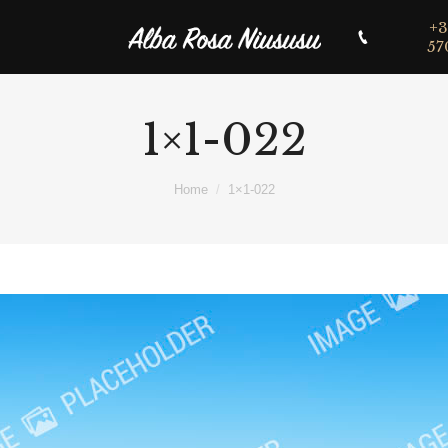
+3
57
1×1-022
Home
1×1-022