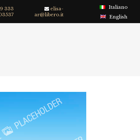
Italiano
9 333
elisa-
03537
ar@libero.it
English