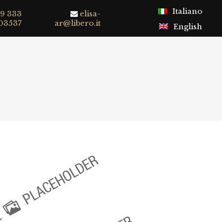
Italiano
9 333
elisa-
03537
ar@libero.it
English