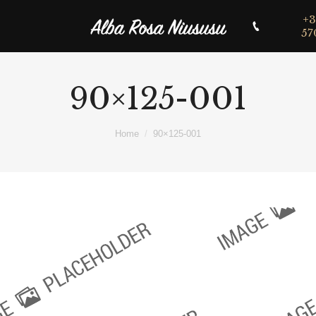
+3
57
90×125-001
Home
90×125-001