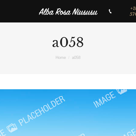
+3
57
a058
Home
a058