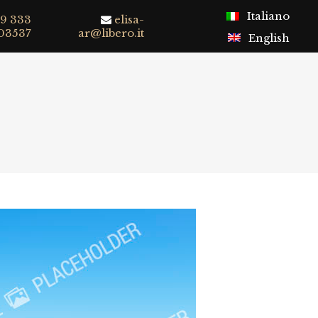
Italiano
9 333
elisa-
03537
ar@libero.it
English