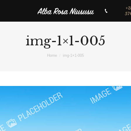
+3
57
img-1×1-005
Home
img-1×1-005