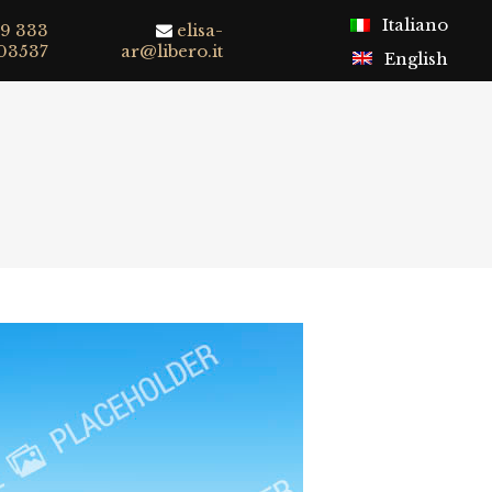
Italiano
9 333
elisa-
03537
ar@libero.it
English